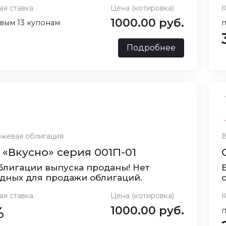
ая ставка
Цена (котировка)
К
1000.00 руб.
вым 13 купонам
п
Подробнее
жевая облигация
В
«Вкусно» серия 001П-01
блигации выпуска проданы! Нет
дных для продажи облигаций.
ая ставка
Цена (котировка)
К
%
1000.00 руб.
п