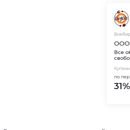
Внебир
ООО 
Все о
свобо
Купонн
по пер
31%