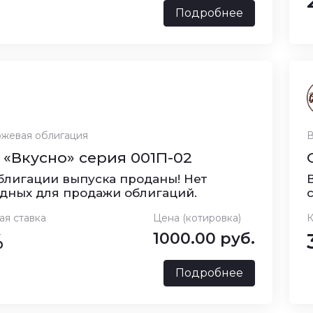
Подробнее
жевая облигация
В
«Вкусно» серия 001П-02
блигации выпуска проданы! Нет
дных для продажи облигаций.
ая ставка
Цена (котировка)
К
%
1000.00 руб.
Подробнее