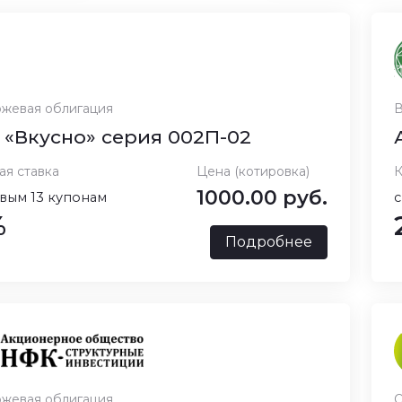
жевая облигация
В
«Вкусно» серия 002П-02
ая ставка
Цена (котировка)
К
1000.00 руб.
вым 13 купонам
с
%
Подробнее
жевая облигация
О