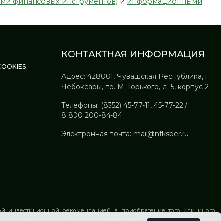
ями финансовых инструментов)
и
информационными
КОНТАКТНАЯ ИНФОРМАЦИЯ
OOKIES
Адрес: 428001, Чувашская Республика, г.
Чебоксары, пр. М. Горького, д. 5, корпус 2
Телефоны:
(8352) 45-77-11
,
45-77-22
/
8 800 200-84-84
Электронная почта:
mail@nfksber.ru
ой инвестиционной рекомендацией, а приобретение того или иного
ых, не гарантируют обеспечение аналогичной доходности в будущем.