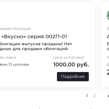
жевая облигация
В
«Вкусно» серия 002П-01
блигации выпуска проданы! Нет
дных для продажи облигаций.
ая ставка
Цена (котировка)
К
1000.00 руб.
вым 13 купонам
с
Подробнее
1
2