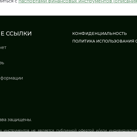
иться с
паспортами финансовых инструментов (описани
Е ССЫЛКИ
КОНФИДЕНЦИАЛЬНОСТЬ
ПОЛИТИКА ИСПОЛЬЗОВАНИЯ С
нет
зь
нформации
рава защищены.
 инструментов не является публичной офертой и/или индивидуальн
ля. Показатели доходности, полученные на основе исторических данн