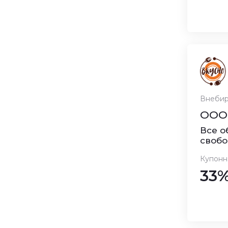
Внебир
ООО 
Все о
свобо
Купонн
33