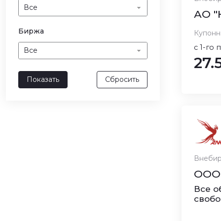
Все
АО "
Биржа
Купонн
с 1-го 
Все
27.
Внебир
ООО 
Все о
свобо