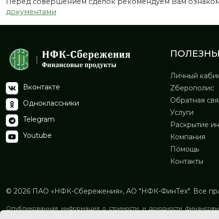
Перед совершением сделок рекомендуем Вам ознаком
документами
ПОЛЕЗНЫ
Личный каби
Вконтакте
Zберополис
Обратная свя
Одноклассники
Услуги
Telegram
Раскрытие и
Youtube
Компания
Помощь
Контакты
© 2026
ПАО «НФК-Сбережения»
, АО "НФК-ФинТех". Все п
Опубликованная информация о стоимости и доходности финансовых
финансового инструмента может не отвечать интересам приобретате