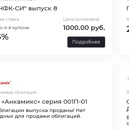
НФК-СИ" выпуск 8
ая ставка
Цена (котировка)
К
1000.00 руб.
по 4-й купоны
5%
Подробнее
жевая облигация
В
«Анкамикс» серия 001П-01
блигации выпуска проданы! Нет
дных для продажи облигаций.